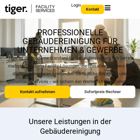
Login
Kontakt
PROFESSIONELLE
GEBÄUDEREINIGUNG FÜR
UNTERNEHMEN & GEWERBE
Tiger ist der moderne Standard für Gebäudereinigung. Wir bieten
maßgeschneiderte Facility-Lösungen, die operative Exzellenz mit
digitaler Transparenz verbinden. Ob tägliche Reinigung oder
spezialisierte Services – wir sichern den Werterhalt Ihrer Immobilie.
Kontakt aufnehmen
Sofortpreis-Rechner
Unsere Leistungen in der
Gebäudereinigung