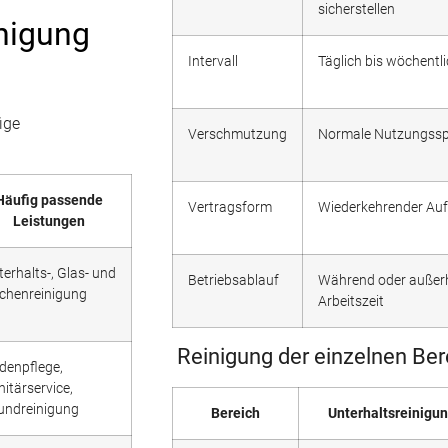
sicherstellen
nigung
Intervall
Täglich bis wöchentl
ige
Verschmutzung
Normale Nutzungss
Häufig passende
Vertragsform
Wiederkehrender Auf
Leistungen
terhalts-, Glas- und
Betriebsablauf
Während oder außerh
chenreinigung
Arbeitszeit
Reinigung der einzelnen Ber
denpflege,
nitärservice,
undreinigung
Bereich
Unterhaltsreinigu