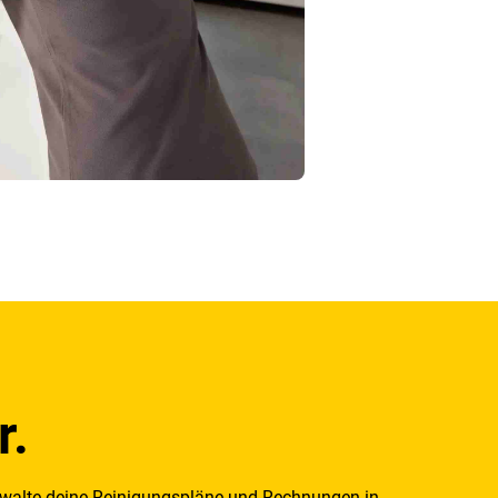
r.
rwalte deine Reinigungspläne und Rechnungen in