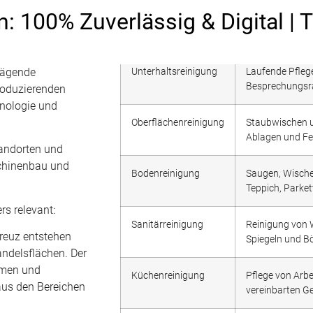
n: 100% Zuverlässig & Digital | 
rägende
Unterhaltsreinigung
Laufende Pfleg
Besprechungs
produzierenden
hnologie und
Oberflächenreinigung
Staubwischen un
Ablagen und F
tandorten und
schinenbau und
Bodenreinigung
Saugen, Wische
Teppich, Parket
s relevant:
Sanitärreinigung
Reinigung von 
euz entstehen
Spiegeln und B
andelsflächen. Der
hmen und
Küchenreinigung
Pflege von Arbe
aus den Bereichen
vereinbarten G