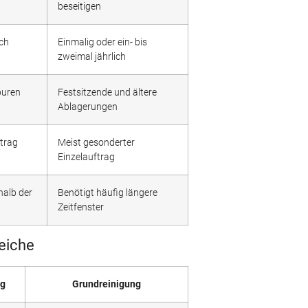
beseitigen
ich
Einmalig oder ein- bis
zweimal jährlich
puren
Festsitzende und ältere
Ablagerungen
trag
Meist gesonderter
Einzelauftrag
alb der
Benötigt häufig längere
Zeitfenster
eiche
ng
Grundreinigung