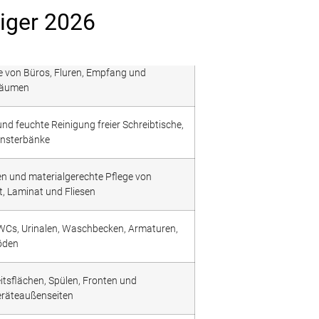
Tiger 2026
e von Büros, Fluren, Empfang und
räumen
d feuchte Reinigung freier Schreibtische,
ensterbänke
n und materialgerechte Pflege von
t, Laminat und Fliesen
WCs, Urinalen, Waschbecken, Armaturen,
öden
itsflächen, Spülen, Fronten und
eräteaußenseiten