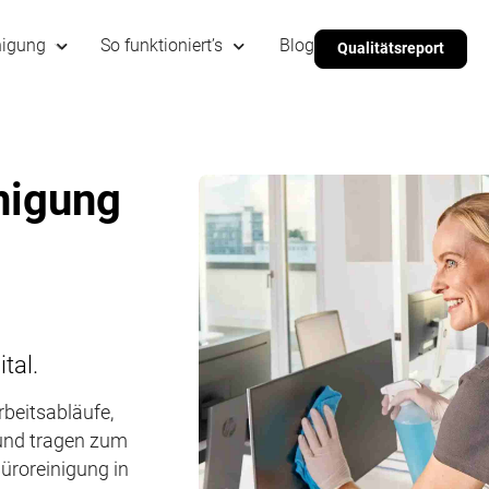
nigung
So funktioniert’s
Blog
Qualitätsreport
nigung
tal.
beitsabläufe,
 und tragen zum
Büroreinigung in