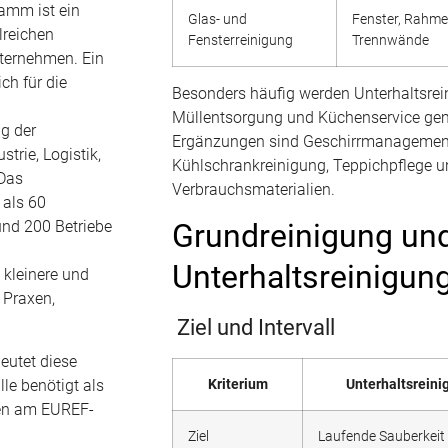
amm ist ein
Glas- und
Fenster, Rahme
lreichen
Fensterreinigung
Trennwände
nternehmen. Ein
ch für die
Besonders häufig werden Unterhaltsrein
Müllentsorgung und Küchenservice gem
g der
Ergänzungen sind Geschirrmanagement
strie, Logistik,
Kühlschrankreinigung, Teppichpflege u
 Das
Verbrauchsmaterialien.
als 60
und 200 Betriebe
Grundreinigung un
Unterhaltsreinigun
 kleinere und
 Praxen,
Ziel und Intervall
eutet diese
le benötigt als
Kriterium
Unterhaltsreini
men am EUREF-
Ziel
Laufende Sauberkeit