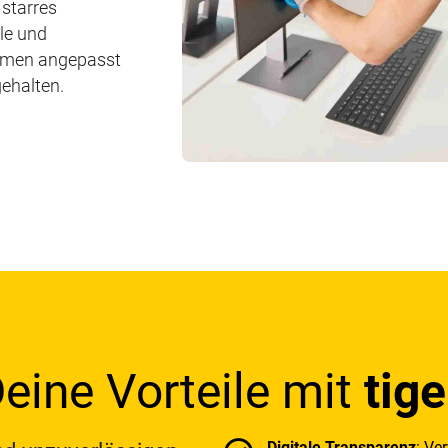
 starres
le und
ehmen angepasst
gehalten.
eine Vorteile mit
tige
Digitale Transparenz
: Ve