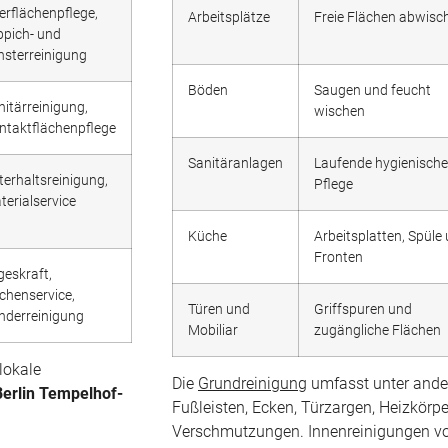
erflächenpflege,
Arbeitsplätze
Freie Flächen abwisc
ppich- und
nsterreinigung
Böden
Saugen und feucht
nitärreinigung,
wischen
ntaktflächenpflege
Sanitäranlagen
Laufende hygienische
terhaltsreinigung,
Pflege
terialservice
Küche
Arbeitsplatten, Spüle
Fronten
geskraft,
chenservice,
Türen und
Griffspuren und
nderreinigung
Mobiliar
zugängliche Flächen
lokale
Die
Grundreinigung
umfasst unter ander
Berlin Tempelhof-
Fußleisten, Ecken, Türzargen, Heizkörpe
Verschmutzungen. Innenreinigungen vo