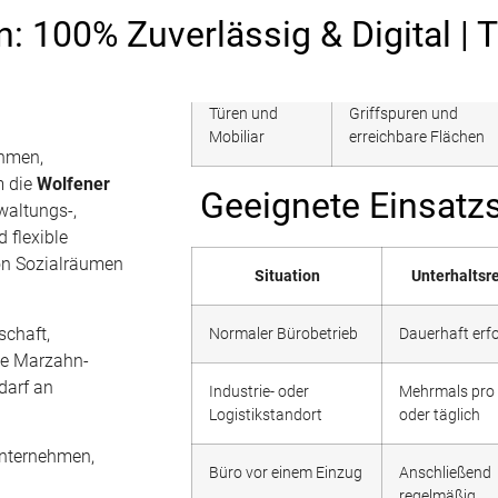
n: 100% Zuverlässig & Digital | 
Türen und
Griffspuren und
Mobiliar
erreichbare Flächen
ehmen,
m die
Wolfener
Geeignete Einsatzs
waltungs-,
 flexible
von Sozialräumen
Situation
Unterhaltsr
schaft,
Normaler Bürobetrieb
Dauerhaft erfo
le Marzahn-
darf an
Industrie- oder
Mehrmals pro
Logistikstandort
oder täglich
unternehmen,
Büro vor einem Einzug
Anschließend
regelmäßig