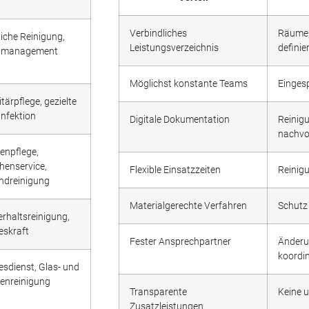
Verbindliches
Räume, 
liche Reinigung,
Leistungsverzeichnis
definie
lmanagement
Möglichst konstante Teams
Eingesp
tärpflege, gezielte
infektion
Digitale Dokumentation
Reinig
nachvo
enpflege,
henservice,
Flexible Einsatzzeiten
Reinig
ndreinigung
Materialgerechte Verfahren
Schutz
erhaltsreinigung,
eskraft
Fester Ansprechpartner
Änderu
koordin
esdienst, Glas- und
enreinigung
Transparente
Keine 
Zusatzleistungen