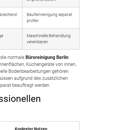
usreichend
Baufeinreinigung separat
prüfen
ge
Maschinelle Behandlung
vereinbaren
r die normale
Büroreinigung Berlin
nnenflächen, Küchengeräte von innen,
nelle Bodenbearbeitungen gehören
müssen aufgrund des zusätzlichen
eparat beauftragt werden.
essionellen
Konkreter Nutzen