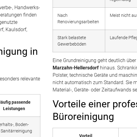
ewerbe-, Handwerks-
Beratungen finden
Nach
Meist nicht a
Renovierungsarbeiten
genutzte
f, Kaulsdorf,
Stark belastete
Laufende Pfle
Gewerbeböden
nigung in
Eine Grundreinigung geht deutlich übe
Marzahn-Hellersdorf
hinaus. Schranki
Polster, technische Geräte und maschi
besonders relevante
nicht automatisch zum Standard. Sie 
Material-, Geräte- oder Zeitaufwands s
Vorteile einer prof
äufig passende
Leistungen
Büroreinigung
erhalts-, Boden-
 Sanitärreinigung
Vorteil