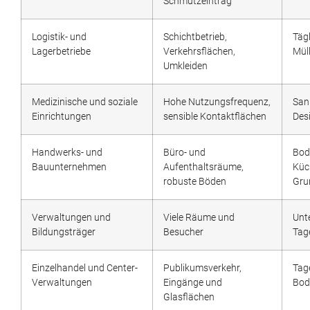
Schmutzeintrag
Logistik- und
Schichtbetrieb,
Täg
Lagerbetriebe
Verkehrsflächen,
Mül
Umkleiden
Medizinische und soziale
Hohe Nutzungsfrequenz,
Sani
Einrichtungen
sensible Kontaktflächen
Des
Handwerks- und
Büro- und
Bod
Bauunternehmen
Aufenthaltsräume,
Küc
robuste Böden
Gru
Verwaltungen und
Viele Räume und
Unt
Bildungsträger
Besucher
Tag
Einzelhandel und Center-
Publikumsverkehr,
Tag
Verwaltungen
Eingänge und
Bod
Glasflächen