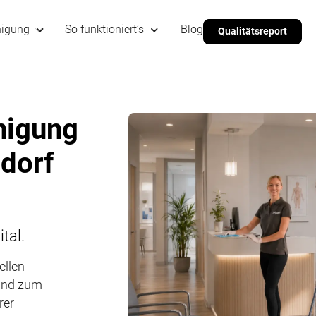
nigung
So funktioniert’s
Blog
Qualitätsreport
nigung
dorf
tal.
ellen
 und zum
rer