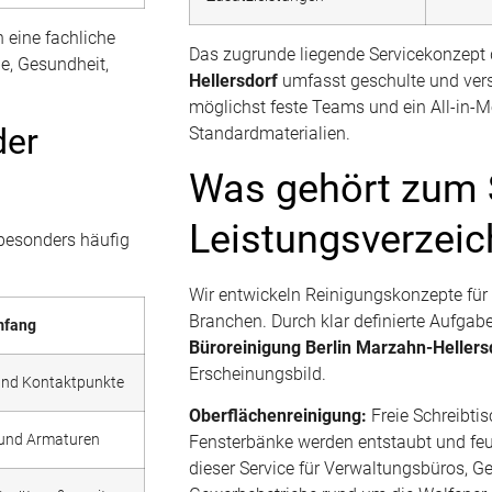
 eine fachliche
Das zugrunde liegende Servicekonzept
e, Gesundheit,
Hellersdorf
umfasst geschulte und versic
möglichst feste Teams und ein All-in-Mo
der
Standardmaterialien.
Was gehört zum 
Leistungsverzeic
esonders häufig
Wir entwickeln Reinigungskonzepte für
Branchen. Durch klar definierte Aufgab
mfang
Büroreinigung Berlin Marzahn-Hellers
Erscheinungsbild.
 und Kontaktpunkte
Oberflächenreinigung:
Freie Schreibti
 und Armaturen
Fensterbänke werden entstaubt und feu
dieser Service für Verwaltungsbüros,